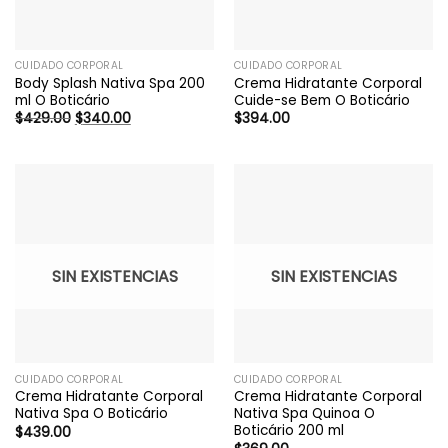
CUIDADO CORPORAL
CUIDADO CORPORAL
Body Splash Nativa Spa 200
Crema Hidratante Corporal
ml O Boticário
Cuide-se Bem O Boticário
El
El
$
429.00
$
340.00
$
394.00
precio
precio
original
actual
era:
es:
$429.00.
$340.00.
SIN EXISTENCIAS
SIN EXISTENCIAS
CUIDADO CORPORAL
CUIDADO CORPORAL
Crema Hidratante Corporal
Crema Hidratante Corporal
Nativa Spa O Boticário
Nativa Spa Quinoa O
Boticário 200 ml
$
439.00