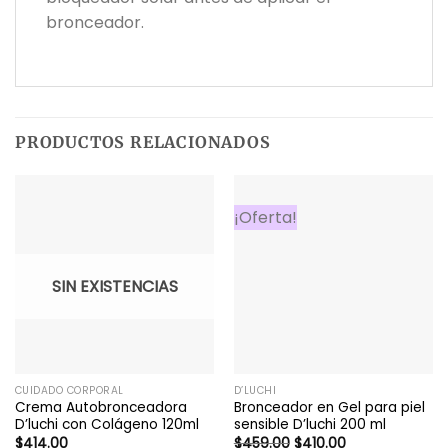
bronceador.
PRODUCTOS RELACIONADOS
¡Oferta!
SIN EXISTENCIAS
CUIDADO CORPORAL
D’LUCHI
Crema Autobronceadora
Bronceador en Gel para piel
D’luchi con Colágeno 120ml
sensible D’luchi 200 ml
El
El
$
414.00
$
459.00
$
410.00