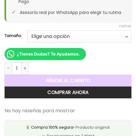
Pago
✓
Asesoría real por WhatsApp para elegir tu rutina
LIMPIAR
Tamaño
¿Tienes Dudas? Te Ayudamos.
Aceite Bronceador D'luchi 250 ml cantidad
AÑADIR AL CARRITO
COMPRAR AHORA
No hay reseñas para mostrar
🔒
Compra 100% segura
• Producto original
↩️
Devoluciones en 7 días*