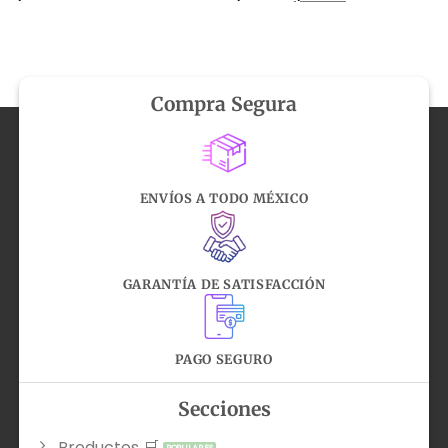
precio
precio
original
actual
era:
es:
$459.00.
$410.00.
Compra Segura
ENVÍOS A TODO MÉXICO
GARANTÍA DE SATISFACCIÓN
PAGO SEGURO
Secciones
Productos 🛒