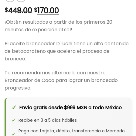
El
El
448.00
170.00
$
$
precio
precio
¡Obtén resultados a partir de los primeros 20
original
actual
minutos de exposición al sol!
era:
es:
$448.00.
$170.00.
El aceite bronceador D´luchi tiene un alto contenido
de betacaroteno que acelera el proceso de
bronceo.
Te recomendamos alternarlo con nuestro
Bronceador de Coco para lograr un bronceado
progresivo.
✓
Envío gratis desde $999 MXN a todo México
✓
Recibe en 3 a 5 días hábiles
Paga con tarjeta, débito, transferencia o Mercado
✓