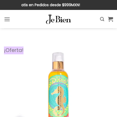
Saltar
¡Envío Gratis en Pedidos desde $999MXN!
al
contenido
¡Oferta!