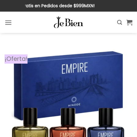
Saltar
¡Envío Gratis en Pedidos desde $999MXN!
al
contenido
¡Oferta!