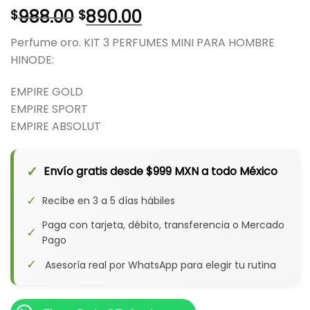
El
El
988.00
890.00
$
$
precio
precio
Perfume oro. KIT 3 PERFUMES MINI PARA HOMBRE
original
actual
HINODE:
era:
es:
$988.00.
$890.00.
EMPIRE GOLD
EMPIRE SPORT
EMPIRE ABSOLUT
✓
Envío gratis desde $999 MXN a todo México
✓
Recibe en 3 a 5 días hábiles
Paga con tarjeta, débito, transferencia o Mercado
✓
Pago
✓
Asesoría real por WhatsApp para elegir tu rutina