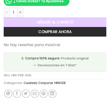
¿Tienes Dudas? Te Ayudamos.
Kit Mini Empire Perfume Hombre 30ml Hinode Set De 3 Pzas 
AÑADIR AL CARRITO
COMPRAR AHORA
No hay reseñas para mostrar
🔒
Compra 100% segura
• Producto original
↩️
Devoluciones en 7 días*
SKU:
HIN-PER-009
Categorías:
Cuidado Corporal
,
HINODE