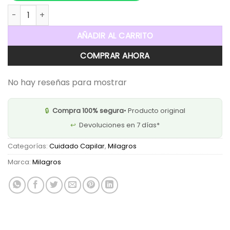
Mascarilla Capilar con Extracto de Cebolla y Péptidos cant
AÑADIR AL CARRITO
COMPRAR AHORA
No hay reseñas para mostrar
🔒
Compra 100% segura
• Producto original
↩️
Devoluciones en 7 días*
Categorías:
Cuidado Capilar
,
Milagros
Marca:
Milagros