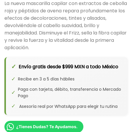
La nueva mascarilla capilar con extractos de cebolla
original
actual
roja y péptidos de avena repara profundamente los
era:
es:
efectos de decoloraciones, tintes y alisados,
$497.00.
$470.00.
devolviéndole al cabello suavidad, brillo y
manejabilidad. Disminuye el Frizz, sella la fibra capilar
y revive la fuerza y la vitalidad desde la primera
aplicación.
✓
Envío gratis desde $999 MXN a todo México
✓
Recibe en 3 a 5 días hábiles
Paga con tarjeta, débito, transferencia o Mercado
✓
Pago
✓
Asesoría real por WhatsApp para elegir tu rutina
¿Tienes Dudas? Te Ayudamos.