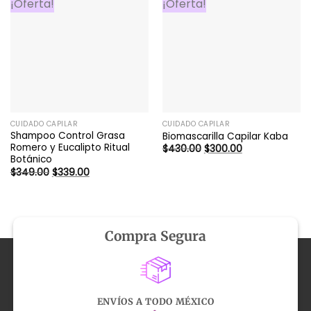
¡Oferta!
¡Oferta!
CUIDADO CAPILAR
CUIDADO CAPILAR
Shampoo Control Grasa
Biomascarilla Capilar Kaba
Romero y Eucalipto Ritual
El
El
$
430.00
$
300.00
precio
precio
Botánico
original
actual
El
El
$
349.00
$
339.00
era:
es:
precio
precio
$430.00.
$300.00.
original
actual
era:
es:
$349.00.
$339.00.
Compra Segura
ENVÍOS A TODO MÉXICO