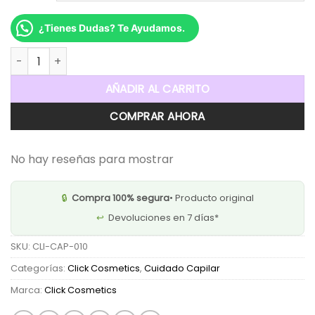
¿Tienes Dudas? Te Ayudamos.
Perfume para Cabello Click Cosmetics- Morado/ Tropical c
AÑADIR AL CARRITO
COMPRAR AHORA
No hay reseñas para mostrar
🔒
Compra 100% segura
• Producto original
↩️
Devoluciones en 7 días*
SKU:
CLI-CAP-010
Categorías:
Click Cosmetics
,
Cuidado Capilar
Marca:
Click Cosmetics