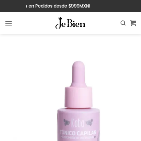
Saltar
nvío Gratis en Pedidos desde $999MXN!
al
contenido