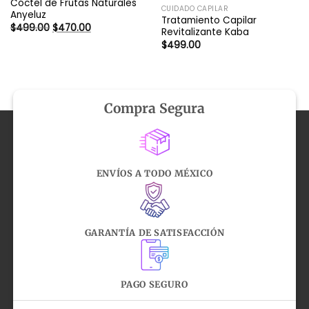
Cóctel de Frutas Naturales
CUIDADO CAPILAR
Anyeluz
Tratamiento Capilar
El
El
$
499.00
$
470.00
Revitalizante Kaba
precio
precio
original
actual
$
499.00
era:
es:
$499.00.
$470.00.
Compra Segura
ENVÍOS A TODO MÉXICO
GARANTÍA DE SATISFACCIÓN
PAGO SEGURO