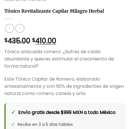
Tónico Revitalizante Capilar Milagro Herbal
El
El
435.00
410.00
$
$
precio
precio
Tónico anticaída romero. ¿Sufres de caída
original
actual
abundante y quieres estimular el crecimiento de
era:
es:
forma natural?
$435.00.
$410.00.
Este Tónico Capilar de Romero, elaborado
artesanalmente y con 90% de ingredientes de origen
natural como romero, canela y anís.
✓
Envío gratis desde $999 MXN a todo México
✓
Recibe en 3 a 5 días hábiles