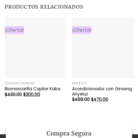
PRODUCTOS RELACIONADOS
¡Oferta!
¡Oferta!
CUIDADO CAPILAR
ANYELUZ
Acondicionador con Ginseng
Biomascarilla Capilar Kaba
Anyeluz
El
El
$
430.00
$
300.00
precio
precio
El
El
$
499.00
$
470.00
original
actual
precio
precio
era:
es:
original
actual
$430.00.
$300.00.
era:
es:
$499.00.
$470.00.
Compra Segura