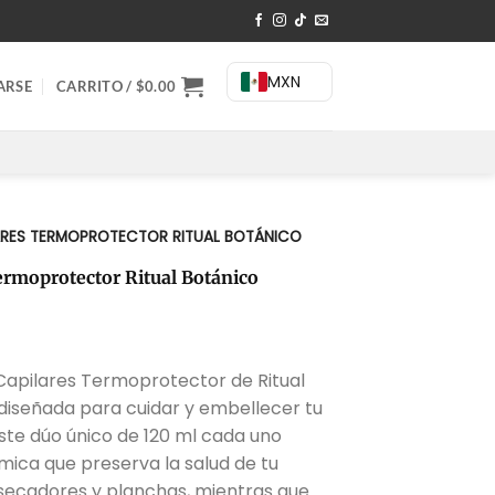
MXN
ARSE
CARRITO /
$
0.00
ARES TERMOPROTECTOR RITUAL BOTÁNICO
rmoprotector Ritual Botánico
recio
Capilares Termoprotector de Ritual
ctual
 diseñada para cuidar y embellecer tu
:
ste dúo único de 120 ml cada uno
520.00.
mica que preserva la salud de tu
 secadores y planchas, mientras que