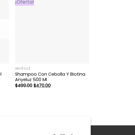
¡Oferta!
ANYELUZ
l
Shampoo Con Cebolla Y Biotina
Anyeluz 500 Ml
El
El
$
499.00
$
470.00
precio
precio
original
actual
era:
es:
$499.00.
$470.00.