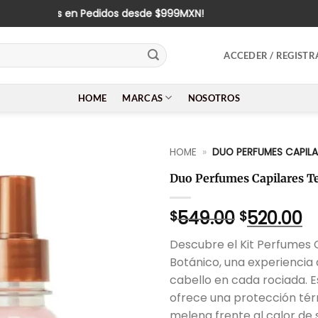
ío Gratis en Pedidos desde $999MXN!
ACCEDER / REGISTR
HOME
MARCAS
NOSOTROS
HOME
»
DUO PERFUMES CAPIL
Duo Perfumes Capilares Te
El
El
549.00
520.00
$
$
precio
p
Descubre el Kit Perfumes 
original
a
Botánico, una experiencia
era:
es
cabello en cada rociada. E
$549.00.
$
ofrece una protección tér
melena frente al calor de