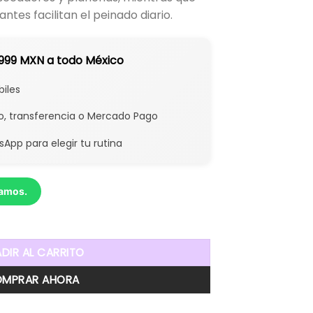
tes facilitan el peinado diario.
$999 MXN a todo México
biles
to, transferencia o Mercado Pago
App para elegir tu rutina
damos.
oprotector Ritual Botánico cantidad
DIR AL CARRITO
MPRAR AHORA