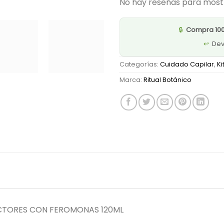
No hay reseñas para most
🔒
Compra 10
↩️
Dev
Categorías:
Cuidado Capilar
,
Ki
Marca:
Ritual Botánico
CTORES CON FEROMONAS 120ML