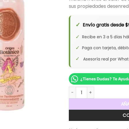
sus propiedades desenredan
✓
Envío gratis desde 
✓
Recibe en 3 a 5 días há
✓
Paga con tarjeta, débi
✓
Asesoría real por Whats
¿Tienes Dudas? Te Ayu
Duo Perfumes Capilares Term
AÑA
CO