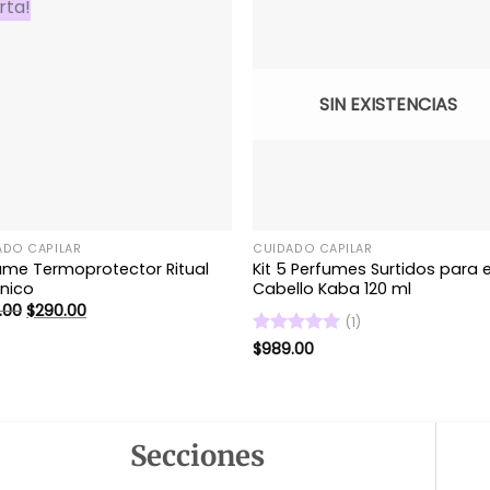
rta!
SIN EXISTENCIAS
ADO CAPILAR
CUIDADO CAPILAR
ume Termoprotector Ritual
Kit 5 Perfumes Surtidos para e
nico
Cabello Kaba 120 ml
El
El
.00
$
290.00
(1)
precio
precio
original
actual
Valorado
$
989.00
era:
es:
con
5
de 5
$299.00.
$290.00.
Secciones