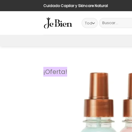
Saltar
¡Env
Cuidado Capilar y Skincare Natural
al
contenido
Buscar
por:
¡Oferta!