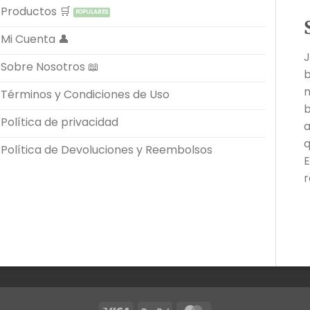
Productos 🛒
Mi Cuenta 👤
J
Sobre Nosotros 📖
b
m
Términos y Condiciones de Uso
b
Política de privacidad
a
q
Política de Devoluciones y Reembolsos
E
r