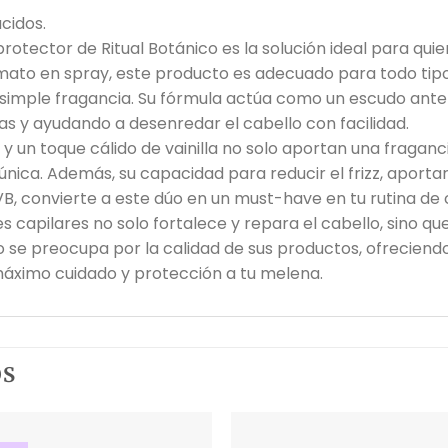
cidos.
otector de Ritual Botánico es la solución ideal para qui
mato en spray, este producto es adecuado para todo tipo
 simple fragancia. Su fórmula actúa como un escudo ante 
 y ayudando a desenredar el cabello con facilidad.
i y un toque cálido de vainilla no solo aportan una fraganc
única. Además, su capacidad para reducir el frizz, aportar
, convierte a este dúo en un must-have en tu rutina de c
 capilares no solo fortalece y repara el cabello, sino qu
co se preocupa por la calidad de sus productos, ofreciendo
máximo cuidado y protección a tu melena.
OS