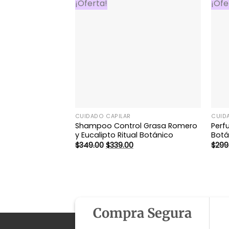
¡Oferta!
¡Ofe
CUIDADO CAPILAR
CUID
Shampoo Control Grasa Romero
Perf
y Eucalipto Ritual Botánico
Botá
El
El
$
349.00
$
339.00
$
299
precio
precio
original
actual
era:
es:
$349.00.
$339.00.
Compra Segura