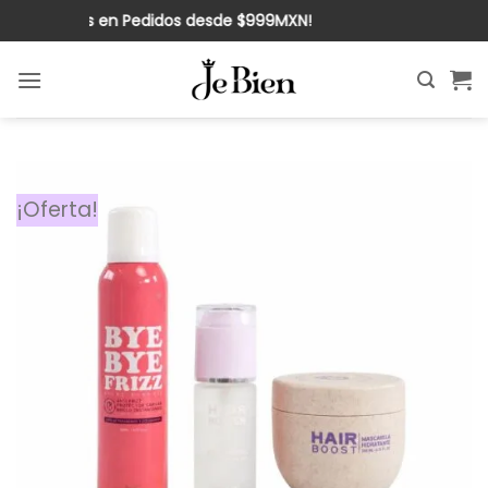
Saltar
nvío Gratis en Pedidos desde $999MXN!
al
contenido
¡Oferta!