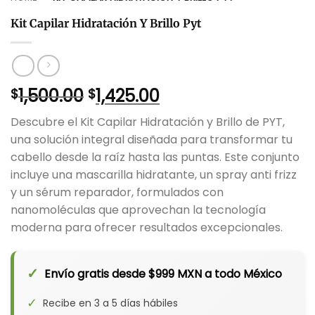
Kit Capilar Hidratación Y Brillo Pyt
El
El
1,500.00
1,425.00
$
$
precio
precio
Descubre el Kit Capilar Hidratación y Brillo de PYT,
original
actual
una solución integral diseñada para transformar tu
era:
es:
cabello desde la raíz hasta las puntas. Este conjunto
$1,500.00.
$1,425.00.
incluye una mascarilla hidratante, un spray anti frizz
y un sérum reparador, formulados con
nanomoléculas que aprovechan la tecnología
moderna para ofrecer resultados excepcionales.
✓
Envío gratis desde $999 MXN a todo México
✓
Recibe en 3 a 5 días hábiles