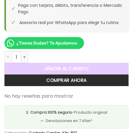
Paga con tarjeta, débito, transferencia o Mercado
✓
Pago
✓
Asesoría real por WhatsApp para elegir tu rutina
¿Tienes Dudas? Te Ayudamos.
Kit Capilar Hidratación Y Brillo Pyt cantidad
AÑADIR AL CARRITO
COMPRAR AHORA
No hay reseñas para mostrar
🔒
Compra 100% segura
• Producto original
↩️
Devoluciones en 7 días*
Categorías:
Cuidado Capilar
,
Kits
,
PYT