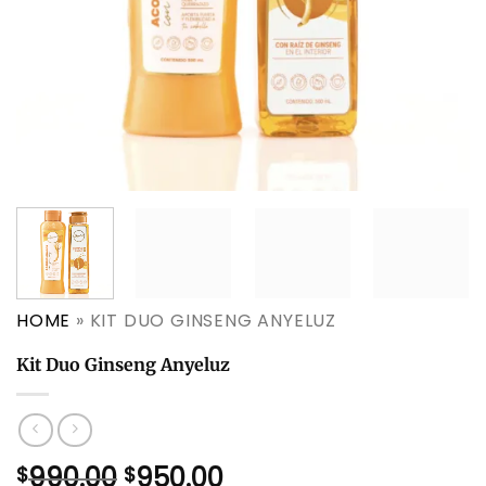
HOME
»
KIT DUO GINSENG ANYELUZ
Kit Duo Ginseng Anyeluz
El
El
990.00
950.00
$
$