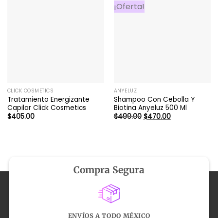
¡Oferta!
CLICK COSMETICS
ANYELUZ
Tratamiento Energizante
Shampoo Con Cebolla Y
Capilar Click Cosmetics
Biotina Anyeluz 500 Ml
El
El
$
405.00
$
499.00
$
470.00
precio
precio
original
actual
era:
es:
$499.00.
$470.00.
Compra Segura
ENVÍOS A TODO MÉXICO