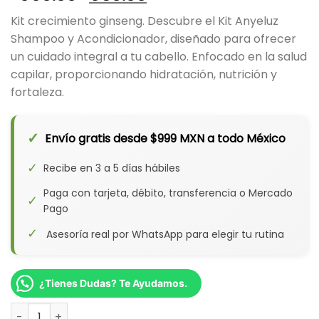
precio
precio
Kit crecimiento ginseng. Descubre el Kit Anyeluz
original
actual
Shampoo y Acondicionador, diseñado para ofrecer
era:
es:
un cuidado integral a tu cabello. Enfocado en la salud
$990.00.
$950.00.
capilar, proporcionando hidratación, nutrición y
fortaleza.
✓
Envío gratis desde $999 MXN a todo México
✓
Recibe en 3 a 5 días hábiles
Paga con tarjeta, débito, transferencia o Mercado
✓
Pago
✓
Asesoría real por WhatsApp para elegir tu rutina
¿Tienes Dudas? Te Ayudamos.
Kit Duo Ginseng Anyeluz cantidad