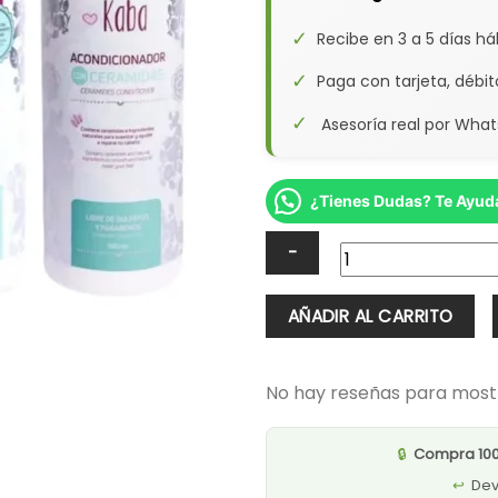
✓
Recibe en 3 a 5 días há
✓
Paga con tarjeta, débi
✓
Asesoría real por Whats
¿Tienes Dudas? Te Ayu
Kit
AÑADIR AL CARRITO
Kaba
Crecimiento
y
No hay reseñas para most
Reparación
cantidad
🔒
Compra 10
↩️
Dev