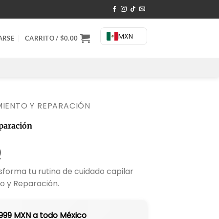
MXN
ARSE
CARRITO /
$
0.00
MIENTO Y REPARACIÓN
paración
El
0
precio
nsforma tu rutina de cuidado capilar
actual
to y Reparación.
es:
0.
$1,387.00.
$999 MXN a todo México