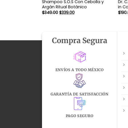
Shampoo S.O.S Con Cebolla y
Dr. 
Argán Ritual Botánico
in C
El
El
$
349.00
$
339.00
$
190
precio
precio
original
actual
era:
es:
$349.00.
$339.00.
Compra Segura
ENVÍOS A TODO MÉXICO
GARANTÍA DE SATISFACCIÓN
PAGO SEGURO