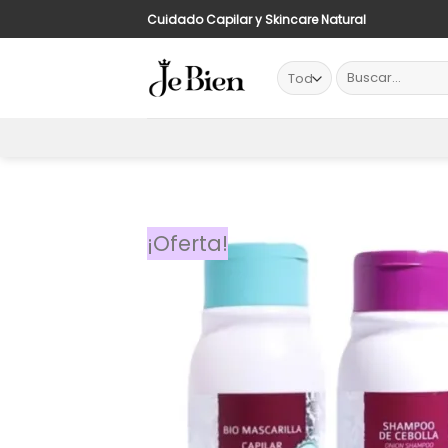
Saltar
¡Env
Cuidado Capilar y Skincare Natural
al
contenido
Buscar
por:
¡Oferta!