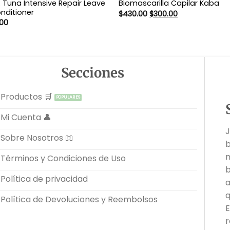
C. Tuna Intensive Repair Leave
Biomascarilla Capilar Kaba
onditioner
El
El
$
430.00
$
300.00
precio
precio
.00
original
actual
era:
es:
$430.00.
$300.00.
Secciones
Productos 🛒
Mi Cuenta 👤
J
Sobre Nosotros 📖
b
m
Términos y Condiciones de Uso
b
Política de privacidad
a
q
Política de Devoluciones y Reembolsos
E
r