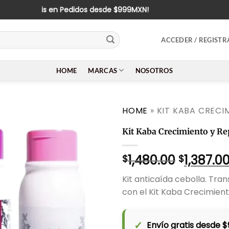
ío Gratis en Pedidos desde $999MXN!
ACCEDER / REGISTR
HOME
MARCAS
NOSOTROS
HOME
»
KIT KABA CRECI
Kit Kaba Crecimiento y Re
El
1,480.00
1,387.0
$
$
precio
Kit anticaída cebolla. Tra
original
con el Kit Kaba Crecimien
era:
$1,480.0
✓
Envío gratis desde 