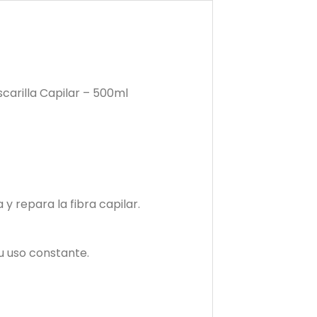
arilla Capilar – 500ml
 y repara la fibra capilar.
su uso constante.