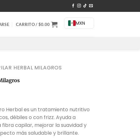
MXN
ARSE
CARRITO /
$
0.00
ILAR HERBAL MILAGROS
Milagros
l
recio
gro Herbal es un tratamiento nutritivo
ctual
os, débiles o con frizz. Ayuda a
s:
fibra capilar, mejorar la suavidad y
470.00.
specto más saludable y brillante.