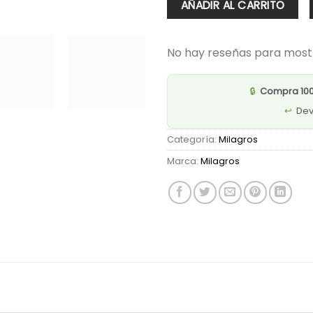
AÑADIR AL CARRITO
Capilar
Herbal
Milagros
No hay reseñas para most
cantidad
🔒
Compra 10
↩️
Dev
Categoría:
Milagros
Marca:
Milagros