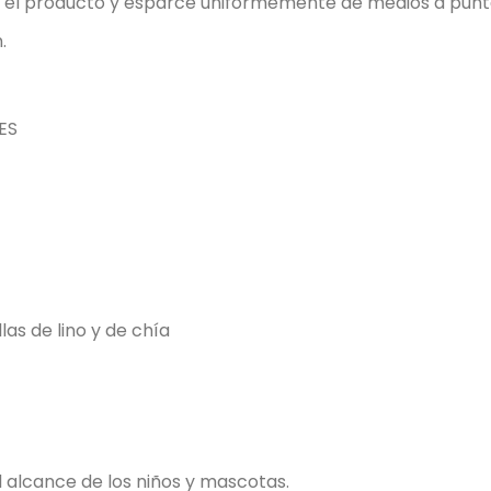
a el producto y esparce uniformemente de medios a punt
.
ES
las de lino y de chía
l alcance de los niños y mascotas.