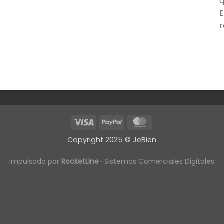
q
E
r
Visa
PayPal
MasterCard
Copyright 2025 © JeBien
Impulsado por
RocketLine
· Sistemas Comerciales Digitales