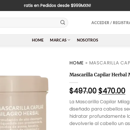
¡Envío Gratis en Pedidos desde $999MXN!
ACCEDER / REGISTR
HOME
MARCAS
NOSOTROS
HOME
»
MASCARILLA CAP
Mascarilla Capilar Herbal 
El
E
$
497.00
$
470.00
precio
p
La Mascarilla Capilar Mila
original
a
diseñado para cabellos sec
era:
e
hidratar profundamente la 
$497.00.
$
devolverle al cabello un a