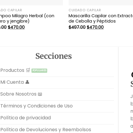
ADO CAPILAR
CUIDADO CAPILAR
poo Milagro Herbal (con
Mascarilla Capilar con Extrac
ro y jengibre)
de Cebolla y Péptidos
El
El
El
El
.00
$
470.00
$
497.00
$
470.00
precio
precio
precio
precio
original
actual
original
actual
era:
es:
era:
es:
$499.00.
$470.00.
$497.00.
$470.00.
Secciones
Productos 🛒
Mi Cuenta 👤
Sobre Nosotros 📖
J
b
Términos y Condiciones de Uso
m
Política de privacidad
b
a
Política de Devoluciones y Reembolsos