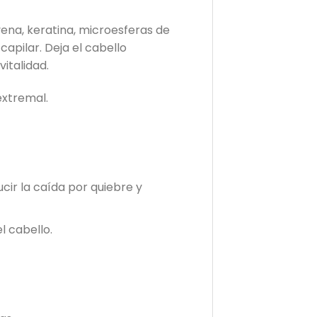
ena, keratina, microesferas de
capilar. Deja el cabello
italidad.
extremal.
ir la caída por quiebre y
l cabello.