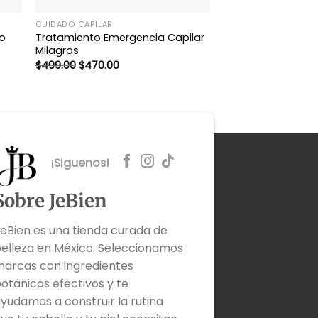
CUIDADO CAPILAR
to
Tratamiento Emergencia Capilar
Milagros
El
El
$
499.00
$
470.00
precio
precio
original
actual
era:
es:
$499.00.
$470.00.
¡Siguenos!
Sobre JeBien
eBien es una tienda curada de
elleza en México. Seleccionamos
arcas con ingredientes
otánicos efectivos y te
yudamos a construir la rutina