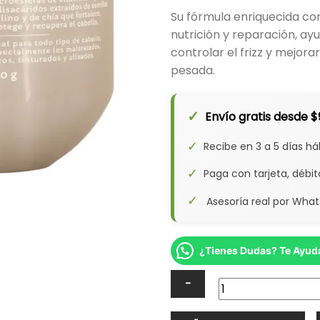
Su fórmula enriquecida co
nutrición y reparación, ay
controlar el frizz y mejora
pesada.
✓
Envío gratis desde 
✓
Recibe en 3 a 5 días há
✓
Paga con tarjeta, débi
✓
Asesoría real por Whats
¿Tienes Dudas? Te Ayu
Mascarilla