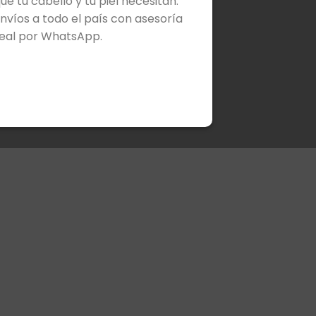
ue tu cabello y tu piel necesitan.
nvíos a todo el país con asesoría
eal por WhatsApp.