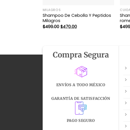
MILAGROS
CUID
Shampoo De Cebolla Y Peptidos
Sham
Milagros
rome
El
El
$
499.00
$
470.00
$
499
precio
precio
original
actual
era:
es:
$499.00.
$470.00.
Compra Segura
ENVÍOS A TODO MÉXICO
GARANTÍA DE SATISFACCIÓN
PAGO SEGURO